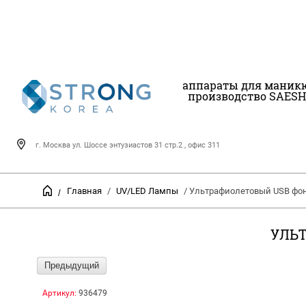
аппараты для маник
производство SAESH
г. Москва ул. Шоссе энтузиастов 31 стр.2 , офис 311
Главная
/
UV/LED Лампы
/ Ультрафиолетовый USB фо
/
УЛЬТ
Предыдущий
Артикул:
936479