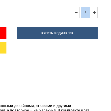
−
+
КУПИТЬ В ОДИН КЛИК
ожными дизайнами, стразами и другими
д, а повторное – на 60 секунд. В комплекте идет