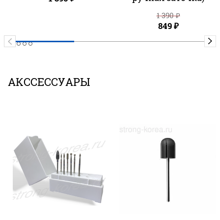
1 390
₽
849
₽
АКССЕССУАРЫ